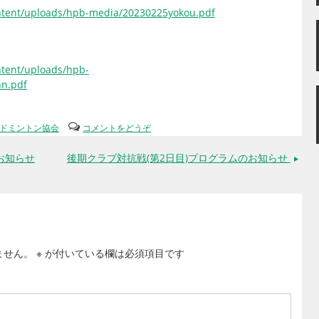
ntent/uploads/hpb-media/20230225yokou.pdf
ntent/uploads/hpb-
n.pdf
ドミントン協会
コメントをどうぞ
お知らせ
後期クラブ対抗戦(第2日目)プログラムのお知らせ
→
ません。
※
が付いている欄は必須項目です