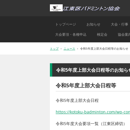
トップページ
お知らせ
大会・行事
大会要項・各種申込
検定会
協会案
トップ
›
ニュース
›
令和5年度上部大会日程等のお知らせ
令和5年度上部大会日程等のお知ら
令和5年度上部大会日程等
令和5年度上部大会日程
https://kotoku-badminton.com/wp-con
令和5年度大会要項一覧（江東区締切）