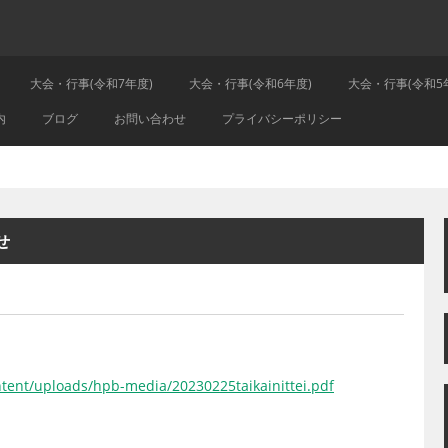
大会・行事(令和7年度)
大会・行事(令和6年度)
大会・行事(令和5
内
ブログ
お問い合わせ
プライバシーポリシー
せ
tent/uploads/hpb-media/20230225taikainittei.pdf