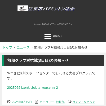
Kotoku BADMINTON ASSOCIATION
トップ
›
ニュース
›
前期クラブ対抗戦(3日目)のお知らせ
前期クラブ対抗戦(3日目)のお知らせ
9/21(日)深川スポーツセンターで行われる大会プログラムで
す。
20250921zenkiclubtaikousenn-2
2025年8月19日
カテゴリー :
競技部
コメントをどうぞ