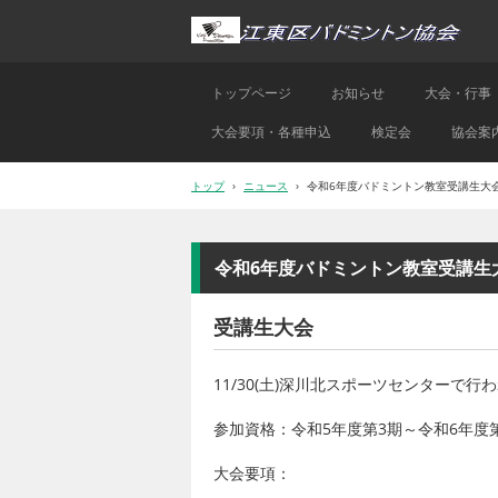
トップページ
お知らせ
大会・行事
大会要項・各種申込
検定会
協会案
トップ
›
ニュース
›
令和6年度バドミントン教室受講生大
令和6年度バドミントン教室受講生
受講生大会
11/30(土)深川北スポーツセンターで
参加資格：令和5年度第3期～令和6年度
大会要項：