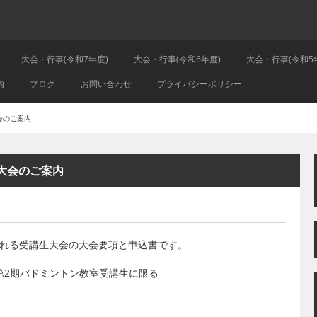
大会・行事(令和7年度)
大会・行事(令和6年度)
大会・行事(令和5
内
ブログ
お問い合わせ
プライバシーポリシー
会のご案内
大会のご案内
行われる受講生大会の大会要項と申込書です。
第2期バドミントン教室受講生に限る