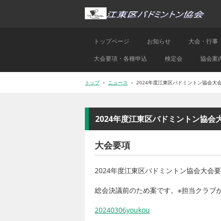
トップページ
お知らせ
大会・行事
大会要項・各種申込
検定会
協会案
トップ
›
ニュース
›
2024年度江東区バドミントン協会大会
2024年度江東区バドミントン協会
大会要項
2024年度江東区バドミントン協会大会要
総会決議前のため案です。※担当クラブ
20240306youkou