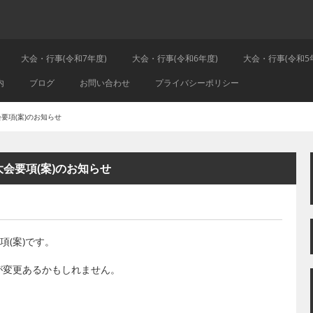
大会・行事(令和7年度)
大会・行事(令和6年度)
大会・行事(令和5
内
ブログ
お問い合わせ
プライバシーポリシー
要項(案)のお知らせ
大会要項(案)のお知らせ
項(案)です。
が変更あるかもしれません。